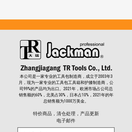
本公司是一家专业的工具包制造商，成立于2003年3
月，现为一家专业的工具包工具箱和护膝制造商，公
司99%的产品均为出口。2021年，欧洲市场占公司总
销售额的60%，北美占30%，日本占10%，2021年的年
总销售额为1000万美金。
特价商品，清仓处理，产品更新
电子邮件