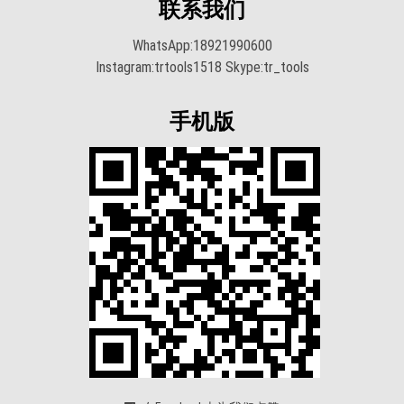
联系我们
WhatsApp:18921990600
Instagram:trtools1518 Skype:tr_tools
手机版